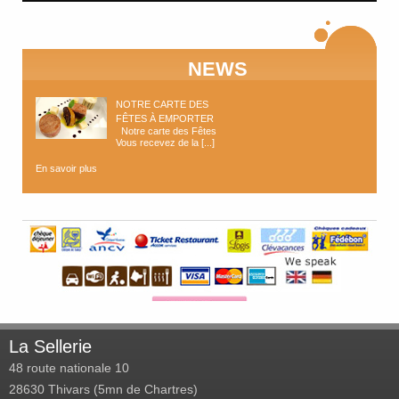
NEWS
NOTRE CARTE DES
FÊTES À EMPORTER
Notre carte des Fêtes
Vous recevez de la [...]
En savoir plus
La Sellerie
48 route nationale 10
28630
Thivars (5mn de Chartres)