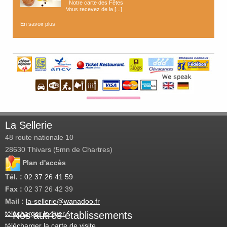
Notre carte des Fêtes
Vous recevez de la [...]
En savoir plus
La Sellerie
48 route nationale 10
28630
Thivars (5mn de Chartres)
Plan d'accès
Tél. :
02 37 26 41 59
Fax :
02 37 26 42 39
Mail :
la-sellerie@wanadoo.fr
télécharger le flyer
Nos autres établissements
télécharger la carte de visite