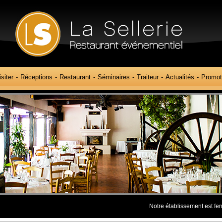
isiter
Réceptions
Restaurant
Séminaires
Traiteur
Actualités
Promot
Notre établissement est fermé actuel