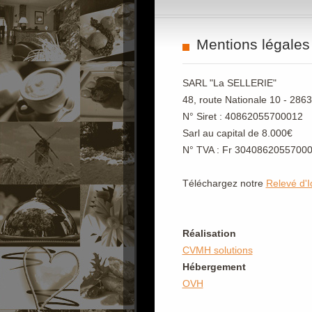
Mentions légales
SARL "La SELLERIE"
48, route Nationale 10 - 286
N° Siret : 40862055700012
Sarl au capital de 8.000€
N° TVA : Fr 3040862055700
Téléchargez notre
Relevé d'I
Réalisation
CVMH solutions
Hébergement
OVH