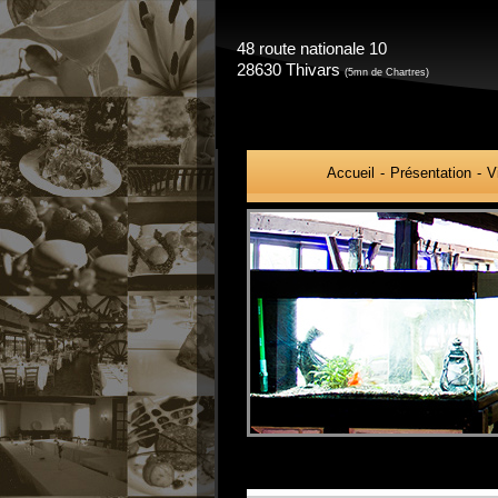
48 route nationale 10
28630 Thivars
(5mn de Chartres)
Accueil
Présentation
V
Aller
au
contenu
principal