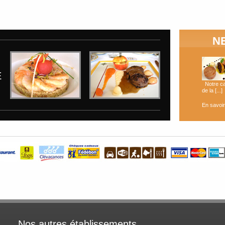
N
E
Notre ca
de la [...]
En savoir
Nos autres établissements