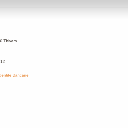
30 Thivars
012
dentité Bancaire