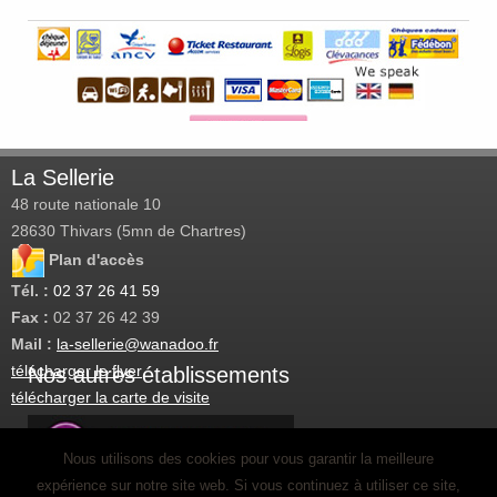
La Sellerie
48 route nationale 10
28630
Thivars (5mn de Chartres)
Plan d'accès
Tél. :
02 37 26 41 59
Fax :
02 37 26 42 39
Mail :
la-sellerie@wanadoo.fr
télécharger le flyer
Nos autres établissements
télécharger la carte de visite
La Sellerie 2015 - 2026
Nous utilisons des cookies pour vous garantir la meilleure
Agence web Chartres
Inscription newsletter
expérience sur notre site web. Si vous continuez à utiliser ce site,